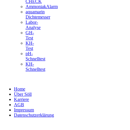
CHECK
AmmoniakAlarm
aquamarin
Dichtemesser
Labor-
Analyse
GH-
Test
KH-
Test
pH-
Schnelltest
KH-
Schnelltest
Home
Über Söll
Karriere
AGB
Impressum
Datenschutzerklärung