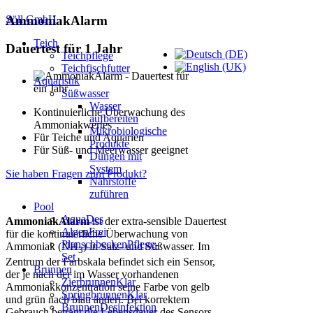
Söll GmbH
AmmoniakAlarm
Teich
Dauertest für 1 Jahr
Teichpflege
Teichfischfutter
Aquaristik
Süßwasser
Wasser
Kontinuierliche Überwachung des
aufbereiten
Ammoniakwertes
Mikrobiologische
Für Teiche und Aquarien
Produkte
Für Süß- und Meerwasser geeignet
Düngen mit
System
Sie haben Fragen zum Produkt?
Nährstoffe
zuführen
Pool
AquaDes
AmmoniakAlarm
ist der extra-sensible Dauertest
AlgenFrei
für die kontinuierliche Überwachung von
PlanschbeckenPflege-
Ammoniak (NH
) in Salz- und Süßwasser. Im
3
Set
Zentrum der Farbskala befindet sich ein Sensor,
Brunnen
der je nach der im Wasser vorhandenen
ZierbrunnenKlar
Ammoniakkonzentration seine Farbe von gelb
SpringbrunnenKlar
und grün nach blau ändert. Bei korrektem
BrunnenDesinfektion
Gebrauch beträgt die Lebensdauer des Sensors