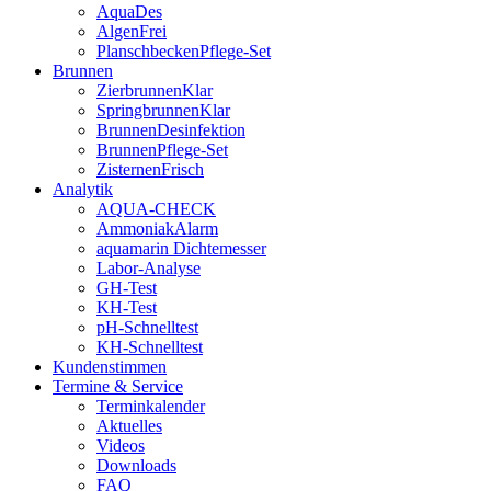
AquaDes
AlgenFrei
PlanschbeckenPflege-Set
Brunnen
ZierbrunnenKlar
SpringbrunnenKlar
BrunnenDesinfektion
BrunnenPflege-Set
ZisternenFrisch
Analytik
AQUA-CHECK
AmmoniakAlarm
aquamarin Dichtemesser
Labor-Analyse
GH-Test
KH-Test
pH-Schnelltest
KH-Schnelltest
Kundenstimmen
Termine & Service
Terminkalender
Aktuelles
Videos
Downloads
FAQ