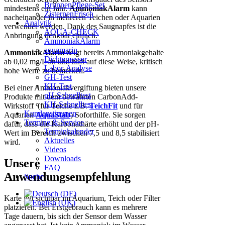
BrunnenPflege-Set
mindestens ein Jahr.
AmmoniakAlarm
kann
ZisternenFrisch
nacheinander in mehreren Teichen oder Aquarien
Analytik
verwendet werden. Dank des Saugnapfes ist die
AQUA-CHECK
Anbringung denkbar einfach.
AmmoniakAlarm
aquamarin
AmmoniakAlarm
zeigt bereits Ammoniakgehalte
Dichtemesser
ab 0,02 mg/L an und hilft auf diese Weise, kritisch
Labor-Analyse
hohe Werte zu bemerken.
GH-Test
KH-Test
Bei einer Ammoniakvergiftung bieten unsere
pH-Schnelltest
Produkte mit dem bewährten CarbonAdd-
KH-Schnelltest
Wirkstoff (für Teiche z.B.
TeichFit
und für
Kundenstimmen
Aquarien
AquaStab
) Soforthilfe. Sie sorgen
Termine & Service
dafür, dass die Karbonathärte erhöht und der pH-
Terminkalender
Wert im Bereich zwischen 7,5 und 8,5 stabilisiert
Aktuelles
wird.
Videos
Downloads
Unsere
FAQ
Anwendungsempfehlung
Suche
Karte gut sichtbar im Aquarium, Teich oder Filter
platzieren. Bei Erstgebrauch kann es mehrere
Tage dauern, bis sich der Sensor dem Wasser