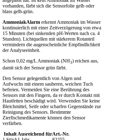
angepasst hat. Ist kein Ammoniak im Wasser
vorhanden, färbt sich die Sensorfolie gelb oder
blass gelb-grün.
AmmoniakAlarm
erkennt Ammoniak im Wasser
kontinuierlich mit einer Zeitverzögerung von etwa
15 Minuten (bei sinkenden pH-Werten nach ca. 4
Stunden). Lichtquellen mit stärkerem Rotanteil
vermindern die augenscheinliche Empfindlichkeit
der Analyseeinheit.
Schon 0,02 mg/L Ammoniak (NH
) reichen aus,
3
damit sich der Sensor grün färbt.
Den Sensor gelegentlich von Algen und
Aufwuchs mit einem sauberen, weichen Tuch
befreien. Vermeiden Sie eine Berührung des
Sensors mit den Fingern, da er durch Kontakt mit
Hautfetten beschädigt wird. Verwenden Sie keine
Bleichmittel, Seife oder scharfen Gegenstände zur
Reinigung des Sensors. Bestimmte
Zierfischmedikamente können den Sensor
verfärben.
Inhalt
Ausreichend für
Art.-Nr.
1 Stück
1 Jahr
82255